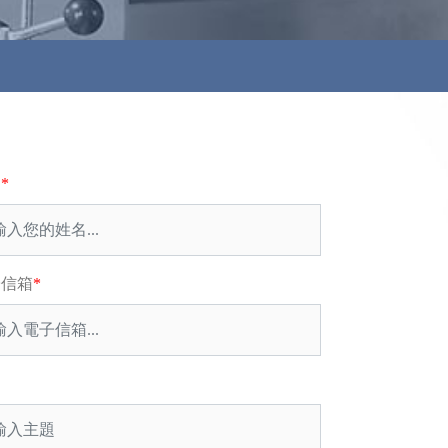
名
*
信箱
*
題