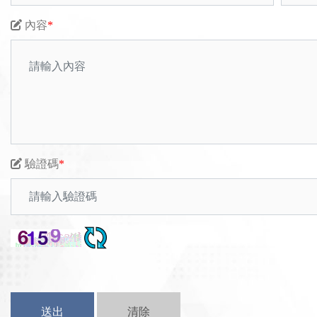
內容
*
驗證碼
*
送出
清除